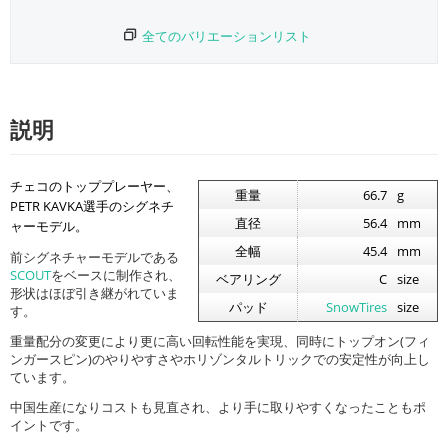
全てのバリエーションリスト
説明
チェコのトッププレーヤー、
重量
66.7
g
PETR KAVKA選手のシグネチ
直径
56.4
mm
ャーモデル。
全幅
45.4
mm
前シグネチャーモデルである
SCOUT
をベースに制作され、
ベアリング
C
size
形状はほぼ引き継がれていま
パッド
SnowTires
size
す。
重量配分の変更により更に高い回転性能を実現、同時にトップオン(フィ
ンガースピン)のやりやすさやホリゾンタルトリックでの安定性が向上し
ています。
中国生産になりコストも見直され、より手に取りやすくなったこともポ
イントです。