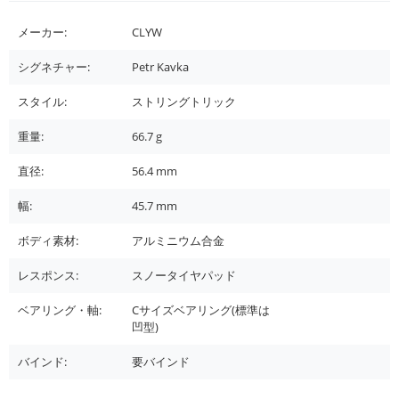
メーカー:
CLYW
シグネチャー:
Petr Kavka
スタイル:
ストリングトリック
重量:
66.7
g
直径:
56.4
mm
幅:
45.7
mm
ボディ素材:
アルミニウム合金
レスポンス:
スノータイヤパッド
ベアリング・軸:
Cサイズベアリング(標準は
凹型)
バインド:
要バインド