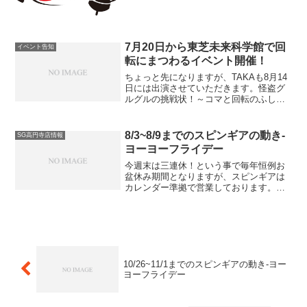
で遊べるイベント！日時 2026年5月24
日(日) 午前9時から午後3時途中参加も途
中で帰るのもご自由です。参加申し込み
など...
7月20日から東芝未来科学館で回
イベント告知
転にまつわるイベント開催！
ちょっと先になりますが、TAKAも8月14
日には出演させていただきます。怪盗グ
ルグルの挑戦状！～コマと回転のふしぎ
～ 【開催期間】 2019年7月20日(土)～8月
18日(日)休館日：7/22(月)、28(日)、
29(月)、8/5(月)、1...
8/3~8/9までのスピンギアの動き-
SG高円寺店情報
ヨーヨーフライデー
今週末は三連休！という事で毎年恒例お
盆休み期間となりますが、スピンギアは
カレンダー準拠で営業しております。次
回発送は来週火曜日となります。それで
はヨーヨーFRIDAY行ってみよう！！ハイ
パーヨーヨーアクセルについてまとめ記
事を作りました。ハ...
10/26~11/1までのスピンギアの動き-ヨー
ヨーフライデー