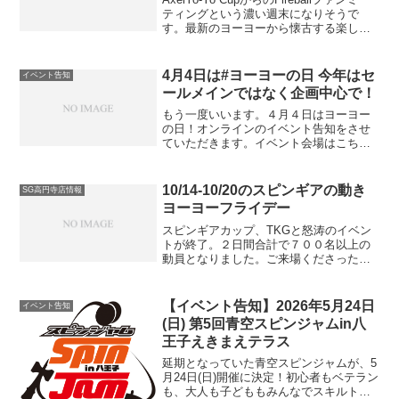
ティングという濃い週末になりそうで
す。最新のヨーヨーから懐古する楽し
み、ヨーヨーのいろいろな楽しみ方をし
ていきましょう！ヨメガイベントも登録
５０名突破。ファイヤーボールファンミ
4月4日は#ヨーヨーの日 今年はセ
イベント告知
ーティ...
ールメインではなく企画中心で！
もう一度いいます。４月４日はヨーヨー
の日！オンラインのイベント告知をさせ
ていただきます。イベント会場はこちら
毎年なにかの形で盛り上げればと思いつ
つセール以外にあまり楽しい商品企画も
打ててきてなかったのですが今年はヨー
10/14-10/20のスピンギアの動き
SG高円寺店情報
ヨーの日記念の企画が揃い...
ヨーヨーフライデー
スピンギアカップ、TKGと怒涛のイベン
トが終了。２日間合計で７００名以上の
動員となりました。ご来場くださった皆
様ありがとうございました。スピンガジ
ェットクリスタル スピンギアカップでも
好評先行販売したモデル。箱がまだあり
【イベント告知】2026年5月24日
イベント告知
ませんがバインド用の...
(日) 第5回青空スピンジャムin八
王子えきまえテラス
延期となっていた青空スピンジャムが、5
月24日(日)開催に決定！初心者もベテラン
も、大人も子どももみんなでスキルトイ