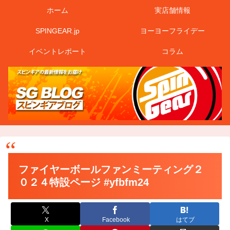
ホーム
実店舗情報
SPINGEAR.jp
ヨーヨーフライデー
イベントレポート
コラム
ファイヤーボールファンミーティング２
０２４特設ページ #yfbfm24
X
Facebook
はてブ