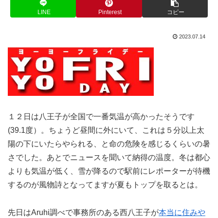
LINE
Pinterest
コピー
2023.07.14
１２日は八王子が全国で一番気温が高かったそうです
(39.1度）。ちょうど昼間に外にいて、これは５分以上太
陽の下にいたらやられる、と命の危険を感じるくらいの暑
さでした。あとでニュースを聞いて納得の温度。冬は都心
よりも気温が低く、雪が降るので駅前にレポーターが待機
するのが風物詩となってますが夏もトップを取るとは。
先日はAruhi調べで事務所のある西八王子が
本当に住みや