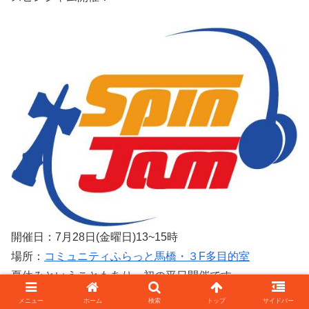
開催日：7月28日(金曜日)13~15時
場所：
コミュニティふらっと馬橋・３F多目的室
夏休みということもあり、初の平日開催です。
メニュー
ホーム
検索
トップ
サイドバー