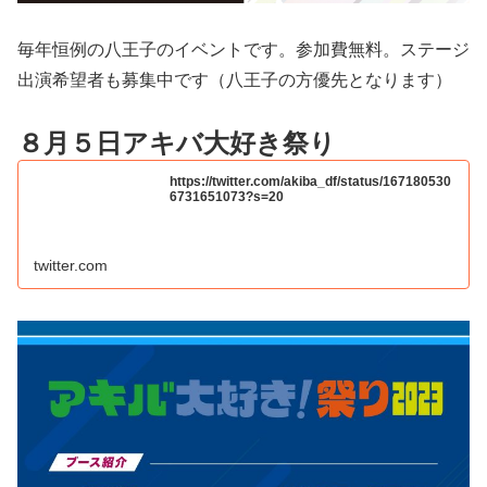
毎年恒例の八王子のイベントです。参加費無料。ステージ
出演希望者も募集中です（八王子の方優先となります）
８月５日アキバ大好き祭り
https://twitter.com/akiba_df/status/167180530
6731651073?s=20
twitter.com