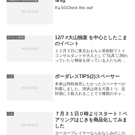
🍙sg
【移転済】AKIBA店情報
#🍙SGCheck this out!
12/7 #大山独楽 を中心としたこま
イベント告知
のイベント
１２月３日に東京おもちゃ美術館でトイ
コンサルタントや大人として”玩具”に関わ
っていたり興味を持っている人たち向け
の講座、おもちゃ伝承塾にてヨーヨーの
体験と歴史について講師を務めさせてい
ただきました。おもちゃ美術館の学芸員
ボーダレスTIPS(2)スペーサー
こま
の方にも多く参加して...
本来は同時発売したかったスペーサーが
到着しました。現状は赤を片面１つ、反
対側に２枚入れることで２種類のギャッ
プ幅を作り出すことができるセッティン
グの１０タイプ（４A仕様）に使うと楽し
いスペーサーです。オフストリングに適
したスペーサーになって...
７月３１日０時よりスタート！ベ
こま
アリングはじきを商品化してみま
した
ヨーヨープレイヤーならおなじみのこの