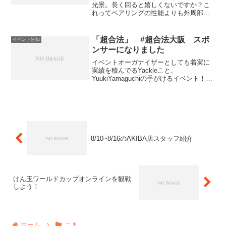
光景。長く回ると嬉しくないですか？こ
れってベアリングの性能よりも外周部に
どれだけ重さがあるかに依存しているの
で長く回るベアリングがいいベアリング
とは限らないのですが、とはいえ、つい
「超合法」 #超合法大阪 スポ
イベント告知
つい回してしまいます。ベ...
ンサーになりました
イベントオーガナイザーとしても着実に
実績を積んでるYackleこと、
YuukiYamaguchiの手がけるイベント！去
年に引き続き、スピンギアもスポンサー
をしています。「超合法」#超合法大阪日
程:2019/08/24(土)時間:15:00~...
8/10~8/16のAKIBA店スタッフ紹介
けん玉ワールドカップオンラインを観戦
しよう！
ホーム
こま