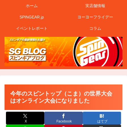
ホーム
実店舗情報
SPINGEAR.jp
ヨーヨーフライデー
イベントレポート
コラム
今年のスピントップ（こま）の世界大会
はオンライン大会になりました
X
Facebook
はてブ