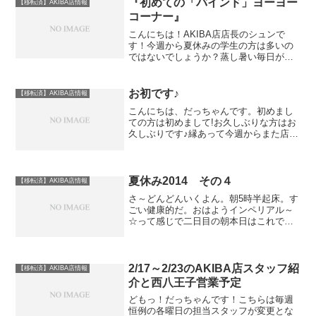
『初めての「バインド」ヨーヨー
【移転済】AKIBA店情報
コーナー』
こんにちは！AKIBA店店長のシュンで
す！今週から夏休みの学生の方は多いの
ではないでしょうか？蒸し暑い毎日が続
いています。。。外で遊ぶ際は熱中症対
策はしっかりしましょう！！さて、
AKIBA店では夏休み限定で『初めての
お初です♪
【移転済】AKIBA店情報
「バインド」ヨーヨーコー...
こんにちは、だっちゃんです。初めまし
ての方は初めまして!お久しぶりな方はお
久しぶりです♪縁あって今週からまた店に
立たせていただく事になりました。改め
てよろしくお願いします。さてさてさて
みなさんが最近参加したor見学したヨー
ヨー系のイベントで...
夏休み2014 その４
【移転済】AKIBA店情報
さ～どんどんいくよん。朝5時半起床。す
ごい健康的だ。おはようインペリアル～
☆って感じで二日目の朝本日はこれです
ね。マジックキングダムファストパスの
使い方も昨日教えてもらったので今日は
完璧です。これはなかなか面白そう！っ
てことで入るとお土産屋...
2/17～2/23のAKIBA店スタッフ紹
【移転済】AKIBA店情報
介と西八王子営業予定
どもっ！だっちゃんです！こちらは毎週
恒例の各曜日の担当スタッフが変更とな