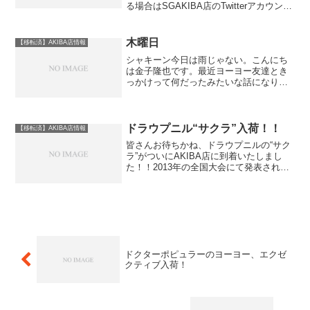
る場合はSGAKIBA店のTwitterアカウント
@SPINGEAR_AKIBAにてご案内してい
ます。よろしければAKIBA店Twiiterアカ
ウントをフォローいただき...
木曜日
【移転済】AKIBA店情報
シャキーン今日は雨じゃない。こんにち
は金子隆也です。最近ヨーヨー友達とき
っかけって何だったみたいな話になり、
自分はハイパーヨーヨーのYOMEGAのＣ
Ｍをみてコロコロの記事を読んでって感
じだったのでＣＭってすごいな、あの数
秒で伝えるって改めて...
ドラウプニル“サクラ”入荷！！
【移転済】AKIBA店情報
皆さんお待ちかね、ドラウプニルの“サク
ラ”がついにAKIBA店に到着いたしまし
た！！2013年の全国大会にて発表された
本ヨーヨーは、それまで頭打ちの感が漂
ってきていたヨーヨーの性能競争を一気
に一段階上のレベルに押し上げた革命的
なヨーヨーでし...
ドクターポピュラーのヨーヨー、エクゼ
クティブ入荷！