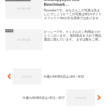
Benchmark…
Ryosukeです。みなさんこの写真は見ま
したでしょうか？この写真はM1のサイド
エフェクトVerが出る意味ではありませ
ん。2013年以降、これからのonedropを表
す写真です。Ｆａｃｅｂｏｏｋではこの
写真と一緒にonedropから皆様への...
未分類
ひっしーです。たくさんのご利用ありが
とうございます。 毎回気合を入れて商品
選定に望んでいます。 まずは数をご用意
できるもの、皆さんにお買い求めいただ
きやすいものを中心にお送りしてきまし
たが、 今日からメタルヨーヨーもライン
ナップに追加されま...
今週のAKIBA店は♪9/4～9/10
今週のAKIBA店は♪9/11～9/17