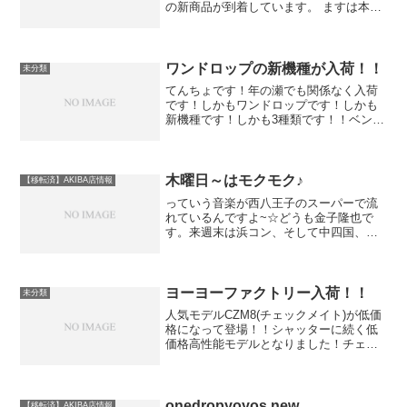
の新商品が到着しています。 ますは本日
販売開始となったこちら！ ★ヨーヨージ
ョーカー★ 新型 ボルテクス ヨーヨ
ージョーカーの始めてでも安心のルーピ
ン...
ワンドロップの新機種が入荷！！
未分類
てんちょです！年の瀬でも関係なく入荷
です！しかもワンドロップです！しかも
新機種です！しかも3種類です！！ベンチ
マーク2013 V ベンチマーク2013
Organic ベンチマーク2013 Hシェイプ
ワンドロップの新コンセプト、ベンチ
マ...
木曜日～はモクモク♪
【移転済】AKIBA店情報
っていう音楽が西八王子のスーパーで流
れているんですよ~☆どうも金子隆也で
す。来週末は浜コン、そして中四国、ヨ
ーヨースタイル、ＥＺＯＮ、４４とイベ
ントが続きます。会社内でもどこい
く？？なんて話題をしたり。大会前はワ
クワクします☆ちなみに僕は、...
ヨーヨーファクトリー入荷！！
未分類
人気モデルCZM8(チェックメイト)が低価
格になって登場！！シャッターに続く低
価格高性能モデルとなりました！チェッ
クメイト / CZM8品切れになっていた
Ricochetやスーパースター2013も再入荷
です！リコチェット / Ricoche...
onedropyoyos new
【移転済】AKIBA店情報