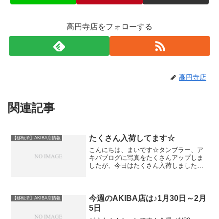
高円寺店をフォローする
高円寺店
関連記事
たくさん入荷してます☆
【移転済】AKIBA店情報
こんにちは、まいです☆タンブラー、ア
キバブログに写真をたくさんアップしま
したが、今日はたくさん入荷しました☆
また、ヨーヨージャムとヨメガのコラボ
ヨーヨー、「ファイヤーストーム」は明
日サンプルを出しますので、使ってみて
てください♪ではでは～☆
今週のAKIBA店は♪1月30日～2月
【移転済】AKIBA店情報
5日