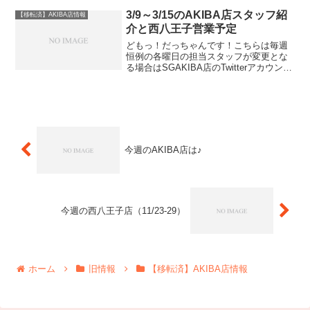
れている最大パネルサイズのキューブパ
ズルです。下左...
3/9～3/15のAKIBA店スタッフ紹
【移転済】AKIBA店情報
介と西八王子営業予定
どもっ！だっちゃんです！こちらは毎週
恒例の各曜日の担当スタッフが変更とな
る場合はSGAKIBA店のTwitterアカウント
@SPINGEAR_AKIBAにてご案内してい
ます。よろしければAKIBA店Twitterアカ
ウントをフォローいただき...
今週のAKIBA店は♪
今週の西八王子店（11/23-29）
ホーム
旧情報
【移転済】AKIBA店情報