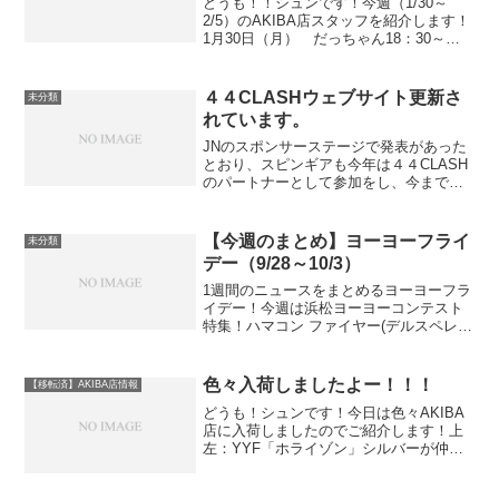
どうも！！シュンです！今週（1/30～
2/5）のAKIBA店スタッフを紹介します！
1月30日（月） だっちゃん18：30～
19：30「ヨーヨーワークショップ」1月
31日（火） おにぎり18：30～19：
30「ヨーヨーワークショップ」2月1日...
４４CLASHウェブサイト更新さ
未分類
れています。
JNのスポンサーステージで発表があった
とおり、スピンギアも今年は４４CLASH
のパートナーとして参加をし、今まで以
上に４４CLASHを盛り上げ、大きなお祭
りにしていきます。４４CLASHからの情
報も逐一チェックしていただき、イベン
【今週のまとめ】ヨーヨーフライ
未分類
ト当日まで...
デー（9/28～10/3）
1週間のニュースをまとめるヨーヨーフラ
イデー！今週は浜松ヨーヨーコンテスト
特集！ハマコン ファイヤー(デルスペレイ
ダー仕様） ジャーニー 2104ハマコンVer.
クラシック ウッドヨーヨー ハマコンVer.
シュッター ハマコンVer. / ...
色々入荷しましたよー！！！
【移転済】AKIBA店情報
どうも！シュンです！今日は色々AKIBA
店に入荷しましたのでご紹介します！上
左：YYF「ホライゾン」シルバーが仲間
入りしましたね～上右：モーユー
「13×13」2016年2月時点で一般に販売さ