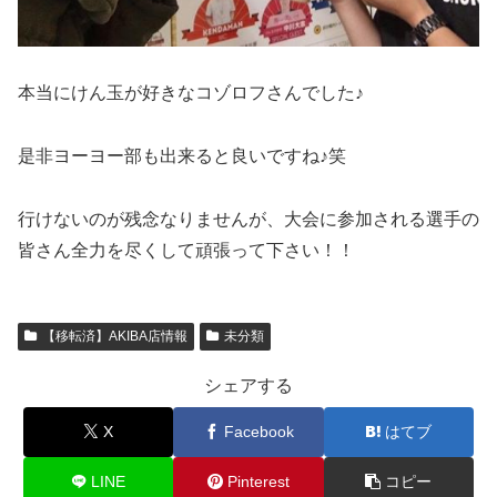
本当にけん玉が好きなコゾロフさんでした♪
是非ヨーヨー部も出来ると良いですね♪笑
行けないのが残念なりませんが、大会に参加される選手の
皆さん全力を尽くして頑張って下さい！！
【移転済】AKIBA店情報
未分類
シェアする
X
Facebook
はてブ
LINE
Pinterest
コピー