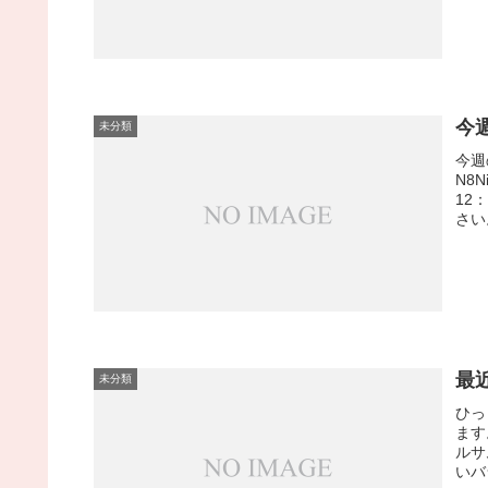
今週
未分類
今週
N8
12
さい
最
未分類
ひっ
ます
ルサ
いバ