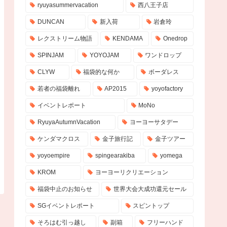
ryuyasummervacation
西八王子店
DUNCAN
新入荷
岩倉玲
レクストリーム物語
KENDAMA
Onedrop
SPINJAM
YOYOJAM
ワンドロップ
CLYW
福袋的な何か
ボーダレス
若者の福袋離れ
AP2015
yoyofactory
イベントレポート
MoNo
RyuyaAutumnVacation
ヨーヨーサタデー
ケンダマクロス
金子旅行記
金子ツアー
yoyoempire
spingearakiba
yomega
KROM
ヨーヨーリクリエーション
福袋中止のお知らせ
世界大会大成功還元セール
SGイベントレポート
スピントップ
そろはむ引っ越し
副箱
フリーハンド