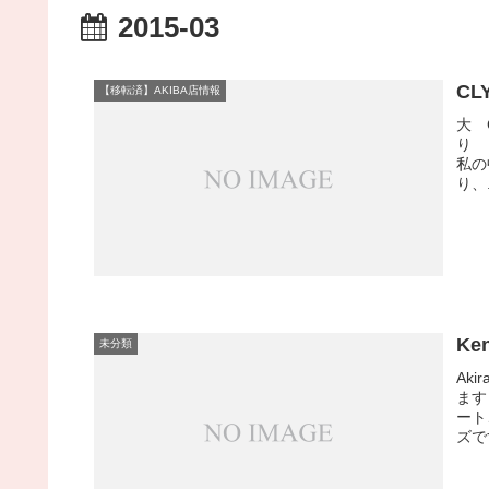
2015-03
CL
【移転済】AKIBA店情報
大
り 
私の
り、.
Ke
未分類
Ak
ます
ート
ズで