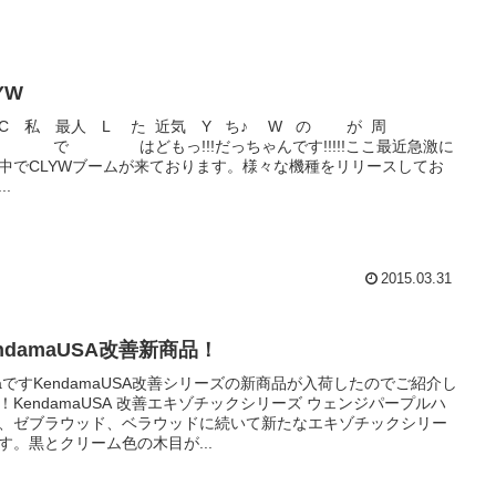
YW
 C 私 最人 L た 近気 Y ち♪ W の が 周
で はどもっ!!!だっちゃんです!!!!!ここ最近急激に
中でCLYWブームが来ております。様々な機種をリリースしてお
..
2015.03.31
ndamaUSA改善新商品！
iraですKendamaUSA改善シリーズの新商品が入荷したのでご紹介し
！KendamaUSA 改善エキゾチックシリーズ ウェンジパープルハ
、ゼブラウッド、ベラウッドに続いて新たなエキゾチックシリー
す。黒とクリーム色の木目が...