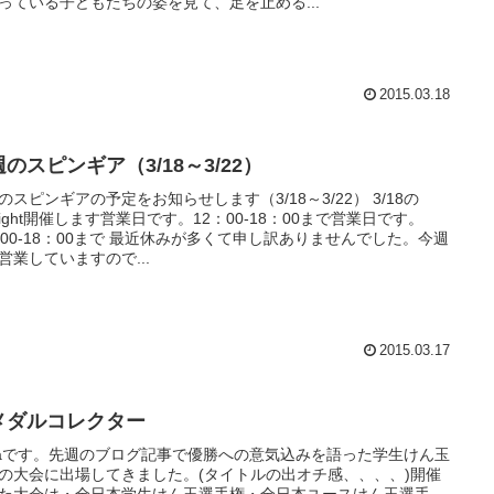
っている子どもたちの姿を見て、足を止める...
2015.03.18
のスピンギア（3/18～3/22）
のスピンギアの予定をお知らせします（3/18～3/22） 3/18の
Night開催します営業日です。12：00-18：00まで営業日です。
：00-18：00まで 最近休みが多くて申し訳ありませんでした。今週
営業していますので...
2015.03.17
メダルコレクター
iraです。先週のブログ記事で優勝への意気込みを語った学生けん玉
の大会に出場してきました。(タイトルの出オチ感、、、、)開催
た大会は・全日本学生けん玉選手権・全日本ユースけん玉選手