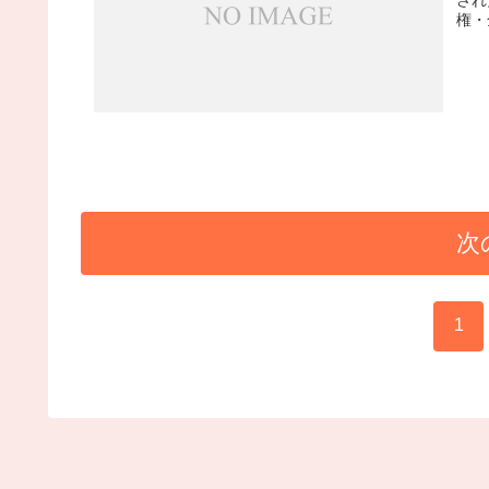
権・
次
1