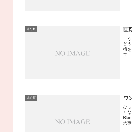
画
未分類
「う
どう
様を
て…
ワン
未分類
ひっ
とな
Bl
大事