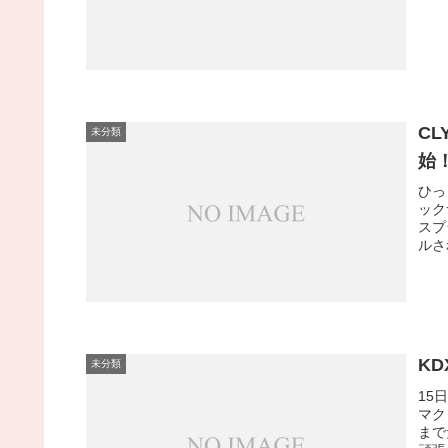
C
未分類
始
ひっ
ック
スプ
ルさ
K
未分類
15
マク
まで