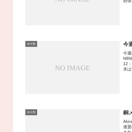
頑張
今週
未分類
今週
N8
12
末は
銅
未分類
Ak
連盟
され