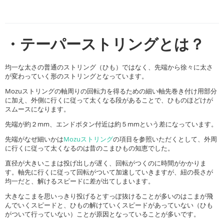
・テーパーストリングとは？
均一な太さの普通のストリング（ひも）ではなく、先端から徐々に太さ
が変わっていく形のストリングとなっています。
Mozuストリングの軸周りの回転力を得るための細い軸先巻き付け用部分
に加え、外側に行くに従って太くなる段があることで、ひものほどけが
スムースになります。
先端が約２mm、エンドボタン付近は約５mmという差になっています。
先端がなぜ細いかは
Mozuストリング
の項目を参照いただくとして、外周
に行くに従って太くなるのは昔のこまひもの知恵でした。
直径が大きいこまは投げ出しが遅く、回転がつくのに時間がかかりま
す。軸先に行くに従って回転がついて加速していきますが、紐の長さが
均一だと、解けるスピードに差が出てしまいます。
大きなこまを思いっきり投げるとすっぽ抜けることが多いのはこまが飛
んでいくスピードと、ひもの解けていくスピードがあっていない（ひも
がついて行っていない）ことが原因となっていることが多いです。