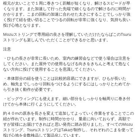
根元が太いことで１周に巻きつく距離が短くなり、解けるスピードが早
くなります。また加速して行った先端で細くなるので解けるのに時間が
かかります。こまの回転の加速に合わせた太さにすることでしっかり強
く投げて紐を使い切ることでつるの回転が非常に強くなり、気持ち良い
投げ心地となります。
Mozuストリングで専用紐の良さを理解していただけたならばこのTsuru
ストリングも楽しんでいただくことができるかと思います。
注意
・ひもの長さが非常に長いため、室内の練習会などで使う場合は注意を
してください。また屋外での使用もなげる向きをきちんと考えて危なく
ない方向に投げて使用することを意識してください。
・本体部分の紐を使うことは比較的容易にできますが、ひもが長いた
め、軸先までしっかり回転をつけるようにするにはしっかりとためてか
ら引き抜く動作が必要です。
・ビッグウィングにも使えます。細い部分をしっかりを軸周りに巻き付
けてから本体に行くようにしてください。
約４０mの原糸を長さを変えて追加してよっていく作業をすることでこの
紐が作れています。制作に時間がかかり、量産に向いておらず、高額で
すが皆様にお届けできればと思い発売に踏み切りました。すべてのMozu
ストリング、TsuruストリングはTakaが制作し、それぞれのこまを使って
投げ心地を全数検品して製品化しています。