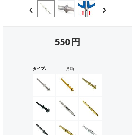
550
円
タイプ:
角軸