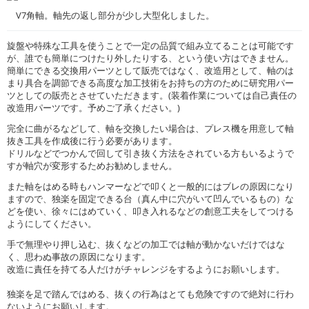
V7角軸。軸先の返し部分が少し大型化しました。
旋盤や特殊な工具を使うことで一定の品質で組み立てることは可能です
が、誰でも簡単につけたり外したりする、という使い方はできません。
簡単にできる交換用パーツとして販売ではなく、改造用として、軸のは
まり具合を調節できる高度な加工技術をお持ちの方のために研究用パー
ツとしての販売とさせていただきます。(装着作業については自己責任の
改造用パーツです。予めご了承ください。)
完全に曲がるなどして、軸を交換したい場合は、プレス機を用意して軸
抜き工具を作成後に行う必要があります。
ドリルなどでつかんで回して引き抜く方法をされている方もいるようで
すが軸穴が変形するためお勧めしません。
また軸をはめる時もハンマーなどで叩くと一般的にはブレの原因になり
ますので、独楽を固定できる台（真ん中に穴がいて凹んでいるもの）な
どを使い、徐々にはめていく、叩き入れるなどの創意工夫をしてつける
ようにしてください。
手で無理やり押し込む、抜くなどの加工では軸が動かないだけではな
く、思わぬ事故の原因になります。
改造に責任を持てる人だけがチャレンジをするようにお願いします。
独楽を足で踏んではめる、抜くの行為はとても危険ですので絶対に行わ
ないようにお願いします。