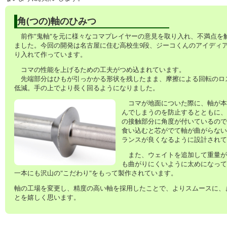
角(つの)軸のひみつ
前作"鬼軸"を元に様々なコマプレイヤーの意見を取り入れ、不満点を
ました。今回の開発は名古屋に住む高校生9段、ジーコくんのアイディ
り入れて作っています。
コマの性能を上げるための工夫がつめ込まれています。
先端部分はひもが引っかかる形状を残したまま、摩擦による回転のロ
低減。手の上でより長く回るようになりました。
コマが地面についた際に、軸が本
んでしまうのを防止するとともに、
の接触部分に角度が付いているので
食い込むと芯がでて軸が曲がらない
ランスが良くなるように設計されて
また、ウェイトを追加して重量が
も曲がりにくいように太めになって
一本にも沢山の"こだわり"をもって製作されています。
軸の工場を変更し、精度の高い軸を採用したことで、よりスムースに、
とを嬉しく思います。