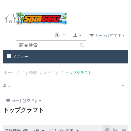
カートは空です
メニュー
ホーム
/
こま/独楽
/
木のこま
/
トップクラフト
カートは空です
トップクラフト
登録日時の新しい順
48 件ずつ表示