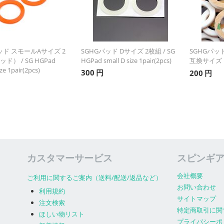
ッド スモールAサイズ 2
SGHGパッド Dサイズ 2枚組 / SG
SGHGパッド A
ド） / SG HGPad
HGPad small D size 1pair(2pcs)
互換サイズ 
ize 1pair(2pcs)
300
円
200
円
カスタマーサービス
スピンギ
会社概要
ご利用に関するご案内（送料/配送/返品など）
お問い合わせ
利用規約
サイトマップ
注文検索
特定商取引に関
ほしい物リスト
プライバシーポ