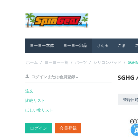
ヨーヨー本体
ヨーヨー部品
けん玉
こま
ホーム
/
ヨーヨー一覧
/
パーツ
/
シリコンパッド
/
SGH
SGHG
ログインまたは会員登録
注文
登録日
比較リスト
ほしい物リスト
ログイン
会員登録