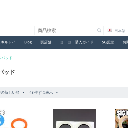
日本語
スキルトイ
Blog
実店舗
ヨーヨー購入ガイド
SG認定
お
G パッド
 パッド
時の新しい順
48 件ずつ表示