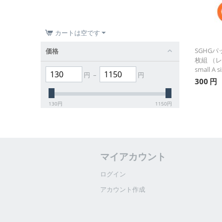
カートは空です
SGHGパ
価格
枚組 （レッ
small A s
円
–
円
300
円
130
円
1150
円
マイアカウント
ログイン
アカウント作成