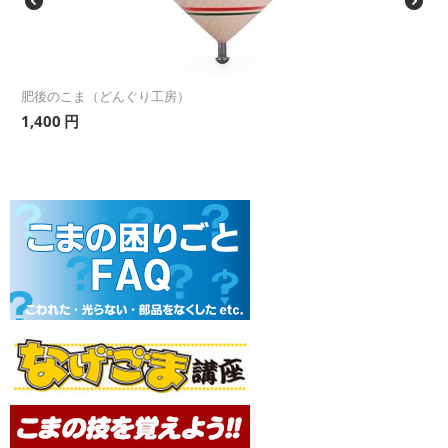
肥後のこま（どんぐり工房）
1,400
円