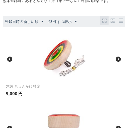
熊本県錦町にあるどんぐり工房（東正一さん）制作の独楽です。
登録日時の新しい順
48 件ずつ表示
木製 ちょんかけ独楽
9,000
円