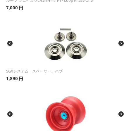
ループ フェイズワン(2個セット) / Loop Phase One
7,000
円
SGXシステム スペーサー、ハブ
1,890
円