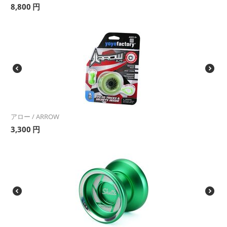
8,800
円
アロー / ARROW
3,300
円