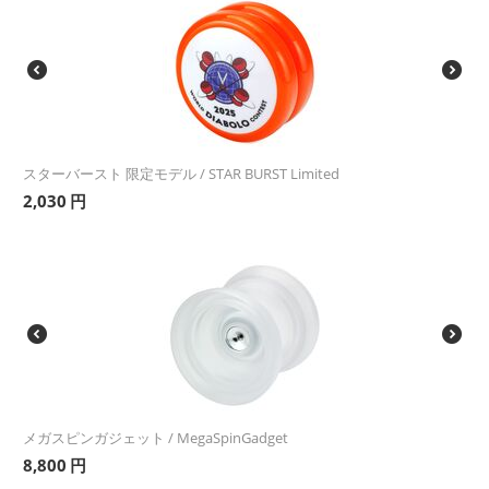
スターバースト 限定モデル / STAR BURST Limited
2,030
円
メガスピンガジェット / MegaSpinGadget
8,800
円