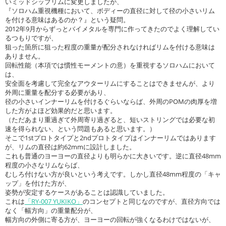
いミッドシップリムに変更しましたが、
『ソロハム重視機種において、ボディーの直径に対して径の小さいリム
を付ける意味はあるのか？』という疑問。
2012年9月からずっとバイメタルを専門に作ってきたのでよく理解してい
るつもりですが、
狙った箇所に狙った程度の重量が配分されなければリムを付ける意味は
ありません。
回転性能（本項では慣性モーメントの意）を重視するソロハムにおいて
は、
安全面を考慮して完全なアウターリムにすることはできませんが、より
外周に重量を配分する必要があり、
径の小さいインナーリムを付けるぐらいならば、外周のPOMの肉厚を増
した方がよほど効果的だと思います。
（ただあまり重過ぎて外周寄り過ぎると、短いストリングでは必要な初
速を得られない、という問題もあると思います。）
そこで1stプロトタイプと2ndプロトタイプはインナーリムではあります
が、リムの直径は約62mmに設計しました。
これも普通のヨーヨーの直径よりも明らかに大きいです。逆に直径48mm
程度の小さなリムならば、
むしろ付けない方が良いという考えです。しかし直径48mm程度の「キャ
ップ」を付けた方が、
姿勢が安定するケースがあることは認識していました。
これは
「RY-007 YUKIKO」
のコンセプトと同じなのですが、直径方向では
なく「幅方向」の重量配分が、
幅方向の外側に寄る方が、ヨーヨーの回転が強くなるわけではないが、