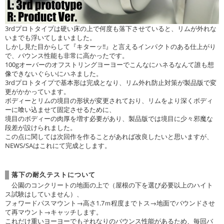
3rdプロトタイプは硬い床の上で何度も落下させていると、リムが外れな
いまでも浮いてしまいました。
しかし見た目からして『キターッ!!』と言えるインパクトのある仕上がり
で、バウンス性能も非常に高かったです。
100gオーバーのオフストリングヨーヨーでこんなにハネるなんて誰も想
像できないぐらいにハネました。
3rdプロトタイプで基本形は完成となり、リム外れ防止対策が製品版で変
更がかかっています。
ボディーとリムの境目の形状が変更されており、リムをより深くボディ
ーに喰い込ませて固定させるために、
境目のボディーの肉厚を増す必要があり、製品版では境目に少々邪魔な
段差が設けられました。
この点に関しては次回作を作ることがあれば改良したいと思いますが、
NEWS/SAはこれにて完成とします。
落下の耐久テストについて
公園のコンクリートの地面の上で（屋根の下を選び必要以上のハイト
ス試験はしていません）、
フォワードパスマウント→高さ1.7ｍ程度までトス→地面でバウンドさせ
て再マウント→キャッチします。
これだけ重いヨーヨーでもそれなりのバウンス性能があるため、毎回バ