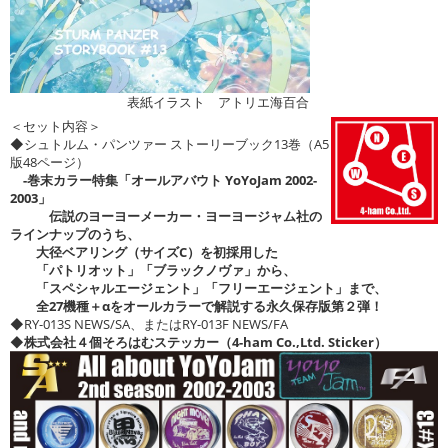
表紙イラスト アトリエ海百合
＜セット内容＞
◆シュトルム・パンツァー ストーリーブック13巻（A5
版48ページ）
-巻末カラー特集「オールアバウト YoYoJam 2002-
2003」
伝説のヨーヨーメーカー・ヨーヨージャム社の
ラインナップのうち、
大径ベアリング（サイズC）を初採用した
「パトリオット」「ブラックノヴァ」から、
「スペシャルエージェント」「フリーエージェント」まで、
全27機種＋αをオールカラーで解説する永久保存版第２弾！
◆RY-013S NEWS/SA、またはRY-013F NEWS/FA
◆
株式会社４個そろはむステッカー（4-ham Co.,Ltd. Sticker）