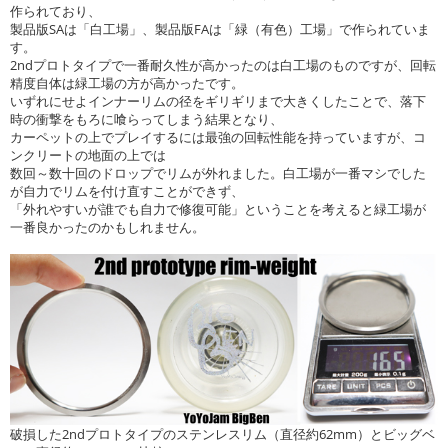
作られており、
製品版SAは「白工場」、製品版FAは「緑（有色）工場」で作られていま
す。
2ndプロトタイプで一番耐久性が高かったのは白工場のものですが、回転
精度自体は緑工場の方が高かったです。
いずれにせよインナーリムの径をギリギリまで大きくしたことで、落下
時の衝撃をもろに喰らってしまう結果となり、
カーペットの上でプレイするには最強の回転性能を持っていますが、コ
ンクリートの地面の上では
数回～数十回のドロップでリムが外れました。白工場が一番マシでした
が自力でリムを付け直すことができず、
「外れやすいが誰でも自力で修復可能」ということを考えると緑工場が
一番良かったのかもしれません。
破損した2ndプロトタイプのステンレスリム（直径約62mm）とビッグベ