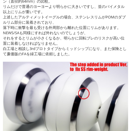
ン（直径約64mm）の比較。
リムだけで普通のヨーヨーより明らかに大きいですし、並のバイメタル
以上にリムが重いです。
上述したアルティメットイーグルの場合、ステンレスリムがPOMのダブ
ルリム部分に装着されており、
落下時に衝撃を最も受ける外周部から離れた位置にリムがあります。
NEWS/SAも同様にすれば外れないのでしょうが、
それをするとリムが小さくなるか、明らかに回転ブレのリスクが高い位
置に装着しなければなりません。
白工場と相談し3rdプロトタイプからミッドシップになり、また保険とし
て廉価版のFAを緑工場に依頼しました。