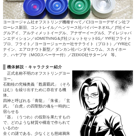
ヨーヨージャム社オフストリング機種すべて／C3ヨーヨーデザイン社フ
ローレス新旧、コントレイル／ヘンリース社バイパーネオXL／ JT社イー
グルアイ、アルティメットイーグル、アナザーイーグルS、アイレジャパ
ンエディション／sOMEThING＆JT社ジェットセットEG／ YYF社フライト
プロ、フライト／ヨーヨージョーカー社サテライト（プロト）／YYR社C
ナイン、エアロナウト新型／ ダンカン社パンダモニウム、スカイホー
ク、ハヤブサ（MODスペーサー付）／ZEEKIO社サターンV 等。
機体解説・キャラクター紹介
正式名称不明のオフストリングヨー
ヨー。
石動桂の究極奥義「甦露覇武」（そろ
はむ）を繰り出すために存在する機
体。
四神と呼ばれる「青龍」「朱雀」「玄
武」「白虎」の四聖獣の魂を一時的に
宿らせる
「器」（うつわ）の役割を果たすもの
で、どのような材質や構造で作られて
いるのか
全くの謎である。少なくとも慈緒鴉朱