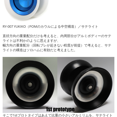
RY-007 YUKIKO（POMのカウルによる中空構造）／サテライト
直径方向の重量配分だけを考えると、内周部分がアルミボディーのサテ
ライトは不利かのように思えますが、
幅方向の重量配分（回転ブレが起きない程度が前提）で考えると、サテ
ライトの構造はソロハムに有効だと考えました。
そこで1stプロトタイプはあえて比重の小さいアルミリムを、サテライト