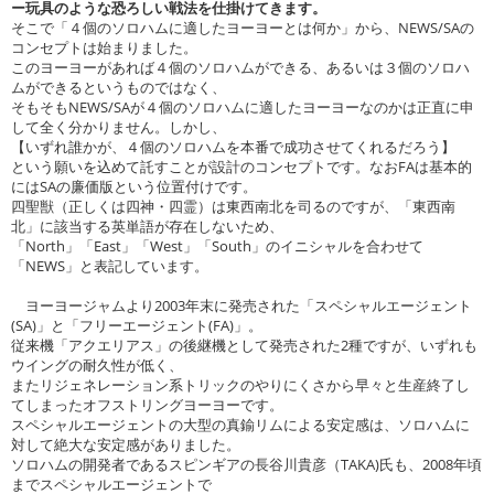
ー玩具のような恐ろしい戦法を仕掛けてきます。
そこで「４個のソロハムに適したヨーヨーとは何か」から、NEWS/SAの
コンセプトは始まりました。
このヨーヨーがあれば４個のソロハムができる、あるいは３個のソロハ
ムができるというものではなく、
そもそもNEWS/SAが４個のソロハムに適したヨーヨーなのかは正直に申
して全く分かりません。しかし、
【いずれ誰かが、４個のソロハムを本番で成功させてくれるだろう】
という願いを込めて託すことが設計のコンセプトです。なおFAは基本的
にはSAの廉価版という位置付けです。
四聖獣（正しくは四神・四霊）は東西南北を司るのですが、「東西南
北」に該当する英単語が存在しないため、
「North」「East」「West」「South」のイニシャルを合わせて
「NEWS」と表記しています。
ヨーヨージャムより2003年末に発売された「スペシャルエージェント
(SA)」と「フリーエージェント(FA)」。
従来機「アクエリアス」の後継機として発売された2種ですが、いずれも
ウイングの耐久性が低く、
またリジェネレーション系トリックのやりにくさから早々と生産終了し
てしまったオフストリングヨーヨーです。
スペシャルエージェントの大型の真鍮リムによる安定感は、ソロハムに
対して絶大な安定感がありました。
ソロハムの開発者であるスピンギアの長谷川貴彦（TAKA)氏も、2008年頃
までスペシャルエージェントで