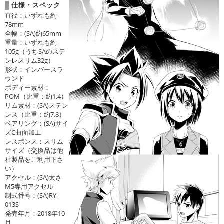
仕様・スペック
直径：いずれも約
78mm
全幅：(SA)約65mm
重量：いずれも約
105g（うちSAのステ
ンレスリム32g）
形状：インバースラ
ウンド
ボディー素材：
POM（比重：約1.4）
リム素材：(SA)ステン
レス（比重：約7.8）
ベアリング：(SA)サイ
ズC曲面加工
レスポンス：スリム
サイズ（交換品は他
社製品をご利用下さ
い）
アクセル：(SA)太さ
M5専用アクセル
制式番号：(SA)RY-
013S
発売年月：2018年10
月