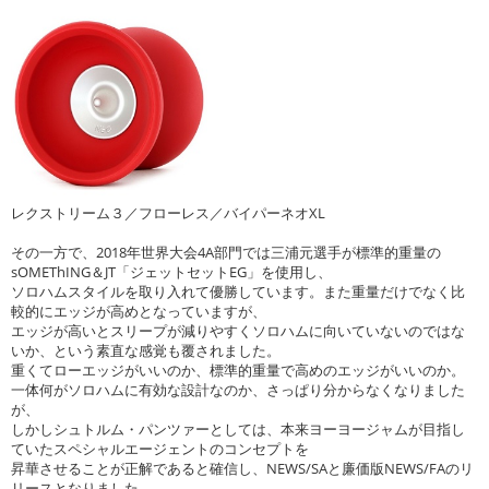
レクストリーム３／フローレス／バイパーネオXL
その一方で、2018年世界大会4A部門では三浦元選手が標準的重量の
sOMEThING＆JT「ジェットセットEG」を使用し、
ソロハムスタイルを取り入れて優勝しています。また重量だけでなく比
較的にエッジが高めとなっていますが、
エッジが高いとスリープが減りやすくソロハムに向いていないのではな
いか、という素直な感覚も覆されました。
重くてローエッジがいいのか、標準的重量で高めのエッジがいいのか。
一体何がソロハムに有効な設計なのか、さっぱり分からなくなりました
が、
しかしシュトルム・パンツァーとしては、本来ヨーヨージャムが目指し
ていたスペシャルエージェントのコンセプトを
昇華させることが正解であると確信し、NEWS/SAと廉価版NEWS/FAのリ
リースとなりました。