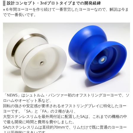
設計コンセプト・3rdプロトタイプまでの開発経緯
※６年間ヨーヨーを作り続けて一番苦労したヨーヨーなので、解説は今ま
でで一番長いです。
「NEWS」はシュトルム・パンツァー初のオフストリングヨーヨーで、ソ
ロハムやオービット系など、
回転の強さや安定感が要求されるオフストリングプレイに特化したヨー
ヨーです。「SA」と「FA」の２種があり、
大型ステンレスリムを最外周付近に配置したSAは、これまでの機種の中
で最も開発に時間と費用を費やしました。
SAのステンレスリムは直径約70mmで、リムだけで既に普通のヨーヨー
より圧倒的に大きいです。