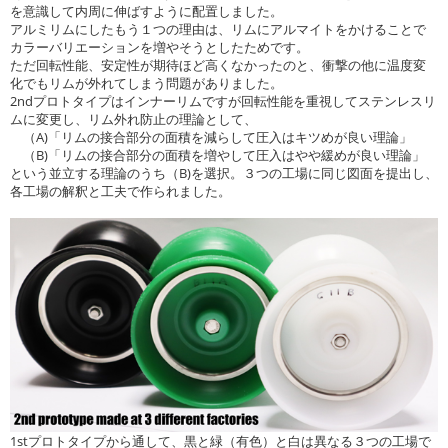
を意識して内周に伸ばすように配置しました。
アルミリムにしたもう１つの理由は、リムにアルマイトをかけることで
カラーバリエーションを増やそうとしたためです。
ただ回転性能、安定性が期待ほど高くなかったのと、衝撃の他に温度変
化でもリムが外れてしまう問題がありました。
2ndプロトタイプはインナーリムですが回転性能を重視してステンレスリ
ムに変更し、リム外れ防止の理論として、
（A)「リムの接合部分の面積を減らして圧入はキツめが良い理論」
（B)「リムの接合部分の面積を増やして圧入はやや緩めが良い理論」
という並立する理論のうち（B)を選択。３つの工場に同じ図面を提出し、
各工場の解釈と工夫で作られました。
1stプロトタイプから通して、黒と緑（有色）と白は異なる３つの工場で