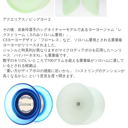
アクエリアス／ビッグヨー２
その後、岩倉玲選手のシグネイチャーモデルであるヨーヨージャム「レ
クストリーム（３のみソロハム重視）」、
C3ヨーヨーデザイン「フローレス」など、ソロハム重視とされる重量級
ヨーヨーがリリースされました。
ジャンルと時系列が異なりますがマイクロディアボロを応用したヘンリ
ース「バイパーネオXL」も重量級です。
数字のキリのいいところで100グラムを超える重量級がソロハムに適して
いるとされる根拠は、
「重い方がディアボロの感覚に近いから」（≒ストリングのテンションが
高くなるから）という意見を度々聞きます。