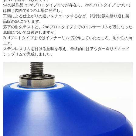
SAの試作品は3rdプロトタイプまでが存在し、2ndプロトタイプについて
は同じ図面で3つの工場に発注し、
工場による仕上がりの違いをチェックするなど、試行錯誤を繰り返し製
品版のSAに至ります。
落下の耐久テストと、2ndプロトタイプまでのインナーリムが没になった
原因については後述しますが、
2ndプロトタイプまではインナーリムで試作していたところ、耐久性の向
上と、
ステンレスリムを付ける意味を考え、最終的にはアウター寄りのミッド
シップリムで完成しました。