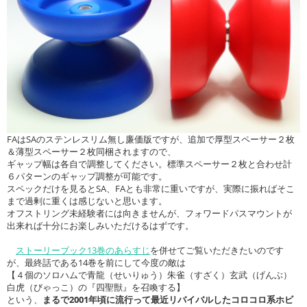
FAはSAのステンレスリム無し廉価版ですが、追加で厚型スペーサー２枚
＆薄型スペーサー２枚同梱されますので、
ギャップ幅は各自で調整してください。標準スペーサー２枚と合わせ計
６パターンのギャップ調整が可能です。
スペックだけを見るとSA、FAとも非常に重いですが、実際に振ればそこ
まで過剰に重くは感じないと思います。
オフストリング未経験者には向きませんが、フォワードパスマウントが
出来れば十分にお楽しみいただけるはずです。
ストーリーブック13巻のあらすじ
を併せてご覧いただきたいのです
が、最終話である14巻を前にして今度の敵は
【４個のソロハムで青龍（せいりゅう）朱雀（すざく）玄武（げんぶ）
白虎（びゃっこ）の『四聖獣』を召喚する】
という、
まるで2001年頃に流行って最近リバイバルしたコロコロ系ホビ