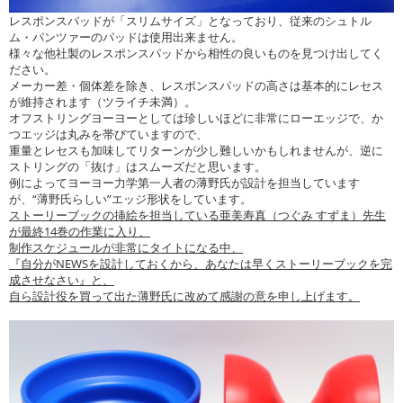
レスポンスパッドが「スリムサイズ」となっており、従来のシュトル
ム・パンツァーのパッドは使用出来ません。
様々な他社製のレスポンスパッドから相性の良いものを見つけ出してく
ださい。
メーカー差・個体差を除き、レスポンスパッドの高さは基本的にレセス
が維持されます（ツライチ未満）。
オフストリングヨーヨーとしては珍しいほどに非常にローエッジで、か
つエッジは丸みを帯びていますので、
重量とレセスも加味してリターンが少し難しいかもしれませんが、逆に
ストリングの「抜け」はスムーズだと思います。
例によってヨーヨー力学第一人者の薄野氏が設計を担当しています
が、“薄野氏らしい”エッジ形状をしています。
ストーリーブックの挿絵を担当している亜美寿真（つぐみ すずま）先生
が最終14巻の作業に入り、
制作スケジュールが非常にタイトになる中、
『自分がNEWSを設計しておくから、あなたは早くストーリーブックを完
成させなさい』と、
自ら設計役を買って出た薄野氏に改めて感謝の意を申し上げます。