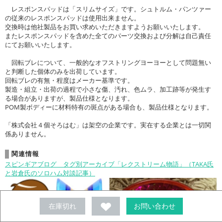
レスポンスパッドは「スリムサイズ」です。シュトルム・パンツァー
の従来のレスポンスパッドは使用出来ません。
交換時は他社製品をお買い求めいただきますようお願いいたします。
またレスポンスパッドを含めた全てのパーツ交換および分解は自己責任
にてお願いいたします。
回転ブレについて、一般的なオフストリングヨーヨーとして問題無い
と判断した個体のみを出荷しています。
回転ブレの有無・程度はメーカー基準です。
製造・組立・出荷の過程で小さな傷、汚れ、色ムラ、加工跡等が発生す
る場合がありますが、製品仕様となります。
POM製ボディーに材料特有の斑点がある場合も、製品仕様となります。
「株式会社４個そろはむ」は架空の企業です。実在する企業とは一切関
係ありません。
関連情報
スピンギアブログ タグ別アーカイブ「レクストリーム物語」（TAKA氏
と岩倉氏のソロハム対談記事）
在庫切れ
お問い合わせ