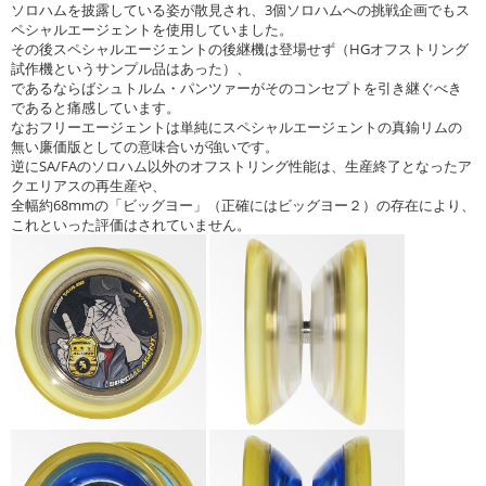
ソロハムを披露している姿が散見され、3個ソロハムへの挑戦企画でもス
ペシャルエージェントを使用していました。
その後スペシャルエージェントの後継機は登場せず（HGオフストリング
試作機というサンプル品はあった）、
であるならばシュトルム・パンツァーがそのコンセプトを引き継ぐべき
であると痛感しています。
なおフリーエージェントは単純にスペシャルエージェントの真鍮リムの
無い廉価版としての意味合いが強いです。
逆にSA/FAのソロハム以外のオフストリング性能は、生産終了となったア
クエリアスの再生産や、
全幅約68mmの「ビッグヨー」（正確にはビッグヨー２）の存在により、
これといった評価はされていません。