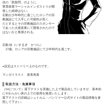
佳の「凱龍閃」のように、
軍需産業マーシャルインダストリが開
発した経緯はない。
石動が少年時代に過ごしたロシアの宗
教施設にて入手した可能性が高く、
だとするとその宗教施設のスポンサー
であった火渡産業にて開発されたので
はないかと推測される。
石動 桂（いするぎ かつら）
27歳。ロシアの宗教施設にて少年時代を過ごす。
※設定はストーリー上のものです。
マンガイラスト 亜美寿真
取扱方法・免責事項
（SAについて）落下テストを実施した上で製品化していますが、基本的
にやわらかい床の上での使用を推奨いたします。
落下テストの詳細はシュトルム・パンツァー公式サイトの製品情報を参
照して下さい。