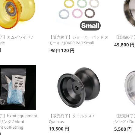
了】カムイワイド /
【販売終了】ジョーカーパッド ス
【販売終了】
ide
モール / JOKER PAD Small
49,800
円
円
120
円
150
円
hkmt equipment
【販売終了】クエルクス /
【販売終了
リング / hkmt
Quercus
シング / Dou
t 66% String
19,500
円
5,500
円
円