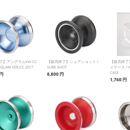
】アングラムVer.CC
【販売終了】シュアショット /
【販売終了
NGLAM VER.CC 2017
SURE SHOT
イケース / AC
CASE
円
8,800
円
1,760
円