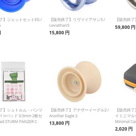
了】ジェットセットEG /
【販売終了】リヴァイアサン5 /
【販売終了】
G
Leviathan5
59,800
円
円
15,800
円
了】シュトルム・パンツ
【販売終了】アナザーイーグル2 /
【販売終了
01 Irパッド 0.5mm 2枚セ
Another Eagle 2
イミニマルケー
Pad STURM PANZER C
Minimal Ca
13,800
円
2,020
円