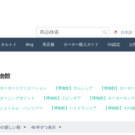
日本語
スキルトイ
Blog
実店舗
ヨーヨー購入ガイド
SG認定
お
物館
ヨーヨーリクリエーション
【博物館】サムシング
【博物館】ヨーヨー
ターニングポイント
【博物館】スピンギア
【博物館】ヨーヨーモンス
シュトルム・パンツァー
【博物館】ハイドランジア
【博物館】その他
時の新しい順
48 件ずつ表示