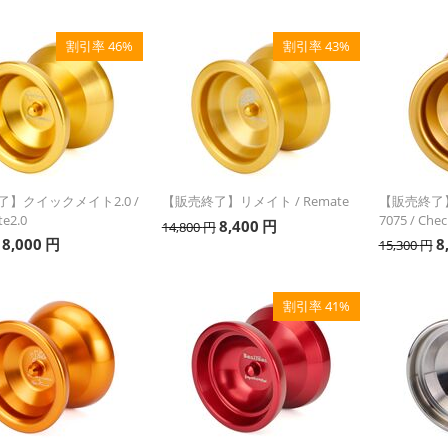
割引率 46%
割引率 43%
】クイックメイト2.0 /
【販売終了】リメイト / Remate
【販売終了
e2.0
7075 / Che
8,400
円
14,800
円
8,000
円
8
15,300
円
割引率 41%