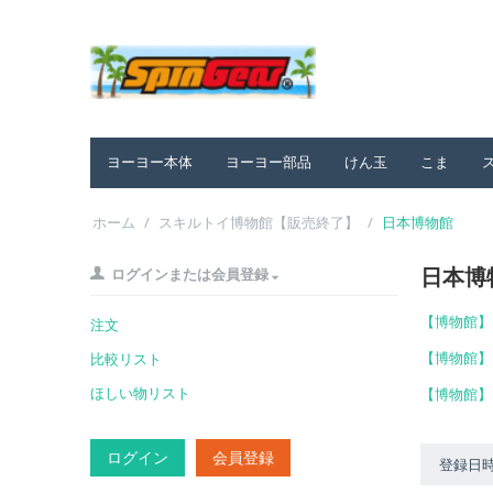
ヨーヨー本体
ヨーヨー部品
けん玉
こま
ホーム
/
スキルトイ博物館【販売終了】
/
日本博物館
日本博
ログインまたは会員登録
【博物館】
注文
【博物館】
比較リスト
ほしい物リスト
【博物館】
ログイン
会員登録
登録日