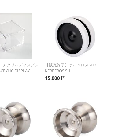
】アクリルディスプレ
【販売終了】ケルベロスSH /
RYLIC DISPLAY
KERBEROS.SH
15,000
円