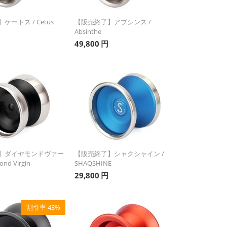
ートス / Cetus
【販売終了】アブシンス /
Absinthe
49,800
円
】ダイヤモンドヴァー
【販売終了】シャクシャイン /
nd Virgin
SHAQSHINE
29,800
円
割引率 43%