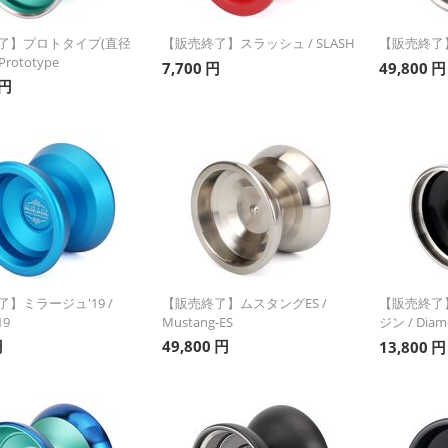
了】プロトタイプ(直径
【販売終了】スラッシュ / SLASH
【販売終了】ケ
Prototype
7,700
円
49,800
円
円
】ミラージュ'19 /
【販売終了】ムスタングES /
【販売終了
19
Mustang-ES
ジン / Diamo
円
49,800
円
13,800
円