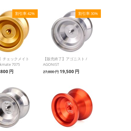
割引率 42%
割引率 30%
】チェックメイト
【販売終了】アゴニスト /
ckmate 7075
AGONIST
,800
円
19,500
円
27,800
円