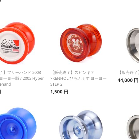
】フリーハンド 2003
【販売終了】スピンギア
【販売終了】フ
ヨー版 / 2003 Hyper
×KENHOL ひもふぇす ヨーヨー
44,000
円
eehand
STEP 2
円
1,500
円