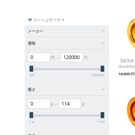
カートは空です
メーカー
価格
円
–
円
【販売終了
QuickMat
14,800
円
0
円
120000
円
重さ
g
–
g
0
g
114
g