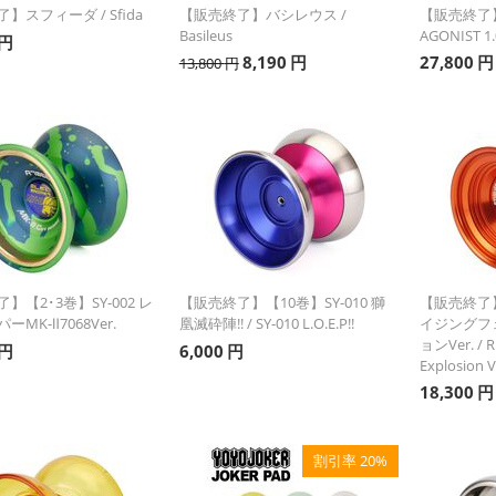
】スフィーダ / Sfida
【販売終了】バシレウス /
【販売終了】
Basileus
AGONIST 1.
円
8,190
円
27,800
円
13,800
円
】【2･3巻】SY-002 レ
【販売終了】【10巻】SY-010 獅
【販売終了】【
MK-Ⅱ7068Ver.
凰滅砕陣!! / SY-010 L.O.E.P!!
イジングフ
ョンVer. / 
円
6,000
円
Explosion V
18,300
円
割引率 20%