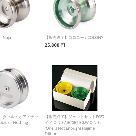
Naja
【販売終了】コロニー / COLONY
25,800
円
】ダブル・オア・ナッ
【販売終了】ジェットセットEGワ
ble or Nothing
イド O.N.E / JETSET EG.W O.N.E.
(One is Not Enough) Hajime
Edition