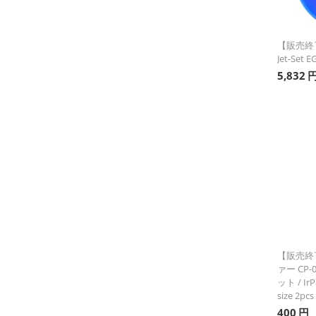
【販売終
Jet-Set E
5,832
【販売終
ァー CP-
ット / Ir
size 2pcs
400
円