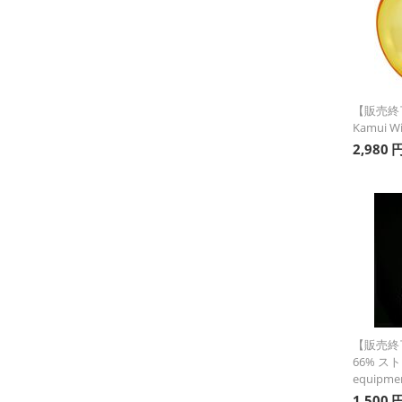
【販売終
Kamui W
2,980
【販売終了】
66% スト
equipmen
1,500