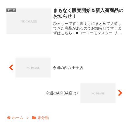
お試し下さい！！CLYW「ボンファイ
ア」＆「アヴァランチ」共に新色の入荷
です！その他・・・け...
まもなく販売開始＆新入荷商品の
未分類
お知らせ！
ひっしーです！週明けにまとめて入荷し
てきた商品があるのでお知らせです！ま
ずはこちら！■ヨーヨーモンスター リセ
ット 30日 木曜日 0：00時販売開始！！ヨ
ーヨーモンスター プレイモンスターシリ
ーズ第五弾はビギナー向けストリングト
リック用ヨ...
今週の西八王子店
今週のAKIBA店は♪
ホーム
未分類