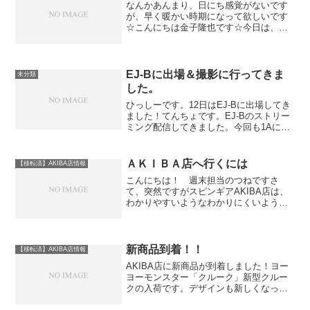
なんかあんまり、日にち感覚がないです
が、早く暖かい時期になって欲しいです
☆こんにちは金子隆也です☆今日は、火
曜日にだったちゃんが尊敬するプレイヤ
ーっていうテーマで書いていたので僕も
尊敬する方を紹介します☆僕が尊敬する
のはデイルマイヤバーグ氏...
EJ-Bに出場＆撮影に行ってきま
未分類
した。
ひっしーです。12日はEJ-Bに出場してき
ました！てんちょです。EJ-Bのストリー
ミング配信してきました。今回も1Aにエ
ントリーして出場してきました。結果は
予選28位でした。初出場から同じことを
ずーっとやってるんですがこれがまたな
ＡＫＩＢＡ店へ行くには
【移転済】AKIBA店情報
かなかうま...
こんにちは！ 週末担当のつねですさ
て、突然ですがスピンギアAKIBA店は、
わかりやすいようなわかりにくいような
なんとも微妙な位置にあります。 通り
には面しているのですが、秋葉原駅から
行くとなると一本中の道に入っていくこ
とになるため、意外と説...
新商品到着！！
【移転済】AKIBA店情報
AKIBA店に新商品が到着しました！ヨー
ヨーモンスター「クルーク」新型クルー
クの入荷です。デザインも新しくなって
おります！サンプルもありますので是非