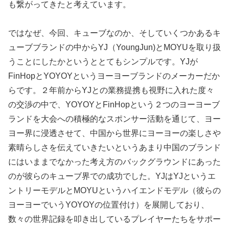
も繋がってきたと考えています。
ではなぜ、今回、キューブなのか、そしていくつかあるキ
ューブブランドの中からYJ（YoungJun)とMOYUを取り扱
うことにしたかというととてもシンプルです。YJが
FinHopとYOYOYというヨーヨーブランドのメーカーだか
らです。２年前からYJとの業務提携も視野に入れた度々
の交渉の中で、YOYOYとFinHopという２つのヨーヨーブ
ランドを大会への積極的なスポンサー活動を通じて、ヨー
ヨー界に浸透させて、中国から世界にヨーヨーの楽しさや
素晴らしさを伝えていきたいというあまり中国のブランド
にはいままでなかった考え方のバックグラウンドにあった
のが彼らのキューブ界での成功でした。YJはYJというエ
ントリーモデルとMOYUというハイエンドモデル（彼らの
ヨーヨーでいうYOYOYの位置付け）を展開しており、
数々の世界記録を叩き出しているプレイヤーたちをサポー