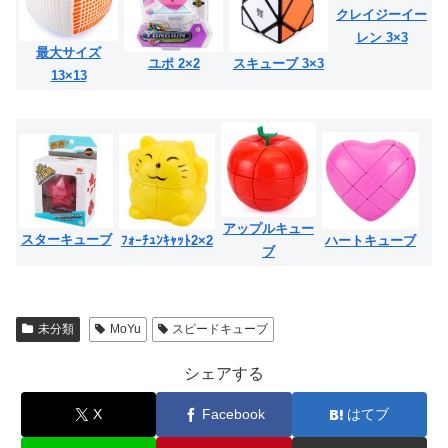
クレイジーイー
レン 3×3
最大サイズ
ユポ 2×2
スキューブ 3×3
13×13
アップルキュー
スターキューブ
ﾌｫｰﾁｭﾝｷｬｯﾄ2×2
ハートキューブ
ブ
未分類
MoYu
スピードキューブ
シェアする
X
Facebook
はてブ